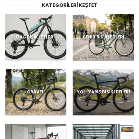
KATEGORILERI KEŞFET
DAĞ BISIKLETLERI
ŞEHIR BISIKLETLERI
GRAVEL
YOL-YARIŞ BISIKLETLERI