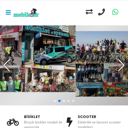
BİSİKLET
SCOOTER
Birçok bisiklet modeli ile
Elektrikli ve benzini scooter
yanınızda
modelleri