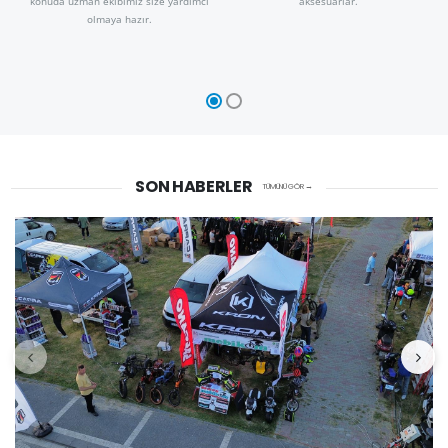
konuda uzman ekibimiz size yardımcı
aksesuarlar.
olmaya hazır.
SON HABERLER
TÜMÜNÜ GÖR →