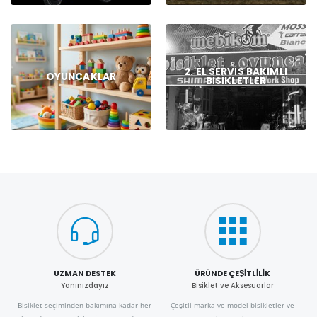
2. EL SERVIS BAKIMLI
OYUNCAKLAR
BISIKLETLER
UZMAN DESTEK
ÜRÜNDE ÇEŞITLILIK
Yanınızdayız
Bisiklet ve Aksesuarlar
Bisiklet seçiminden bakımına kadar her
Çeşitli marka ve model bisikletler ve