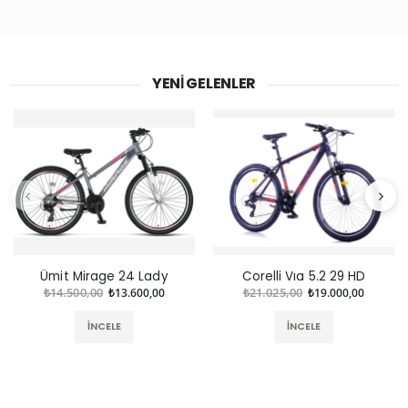
YENI GELENLER
Ümit Mirage 24 Lady
Corelli Vıa 5.2 29 HD
₺14.500,00
₺13.600,00
₺21.025,00
₺19.000,00
İNCELE
İNCELE