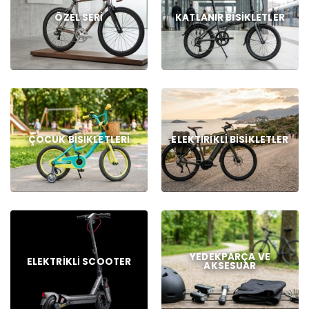
ÖZEL SERI
KATLANIR BISIKLETLER
ÇOCUK BISIKLETLERI
ELEKTIRIKLI BISIKLETLER
YEDEKPARÇA VE
ELEKTRIKLI SCOOTER
AKSESUAR