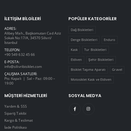
İLETIŞIM BILGILERI
POPÜLER KATEGORILER
ADRES:
Dağ Bisikletleri
Alibey Mah., Başkomutan Cad Aziz
Sokak No:17/A, 34570 Silivri/
Denge Bisikletleri
Enduro
İstanbul
TELEFON:
Kask
Tur Bisikletleri
+90 549 632 45 66
Eldiven
Şehir Bisikletleri
E-POSTA:
info@silivribisiklet.com
Bisiklet Taşıma Aparatı
Gravel
ÇALIŞMA SAATLERI:
Pts: Kapalı | Sal – Paz: 09:00 –
Motosiklet Kask ve Eldiven
19:00
MÜŞTERI HIZMETLERI
SOSYAL MEDYA
Yardım & SSS
Sipariş Takibi
Kargo & Teslimat
İade Politikası