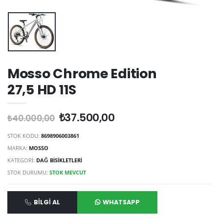
Mosso Chrome Edition
27,5 HD 11S
₺37.500,00
₺40.000,00
STOK KODU:
8698906003861
MARKA:
MOSSO
KATEGORİ:
DAĞ BISIKLETLERI
STOK DURUMU:
STOK MEVCUT
BILGI AL
WHATSAPP