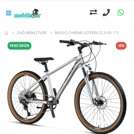
DAĞ BISIKLETLERI
MOSSO CHROME EDITION 27,5 HD 11S
YENİ ÜRÜN
-6%