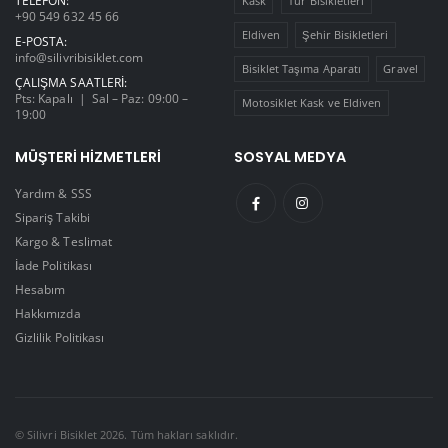
TELEFON:
Kask
Tur Bisikletleri
+90 549 632 45 66
Eldiven
Şehir Bisikletleri
E-POSTA:
info@silivribisiklet.com
Bisiklet Taşıma Aparatı
Gravel
ÇALIŞMA SAATLERI:
Pts: Kapalı | Sal – Paz: 09:00 –
Motosiklet Kask ve Eldiven
19:00
MÜŞTERI HIZMETLERI
SOSYAL MEDYA
Yardım & SSS
Sipariş Takibi
Kargo & Teslimat
İade Politikası
Hesabım
Hakkımızda
Gizlilik Politikası
© Silivri Bisiklet 2026. Tüm hakları saklıdır.