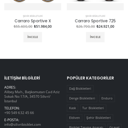
ŞEHIR BISIKLETLERI
ŞEHIR BISIKLETLERI
Carraro Sportive X
Carraro Sportive 725
₺55.600,00
₺51.984,00
₺26.700,00
₺24.921,00
İNCELE
İNCELE
İLETIŞIM BILGILERI
POPÜLER KATEGORILER
ADRES:
Dağ Bisikletleri
Alibey Mah., Başkomutan Cad Aziz
Sokak No:17/A, 34570 Silivri/
Denge Bisikletleri
Enduro
İstanbul
TELEFON:
Kask
Tur Bisikletleri
+90 549 632 45 66
Eldiven
Şehir Bisikletleri
E-POSTA:
info@silivribisiklet.com
Bisiklet Taşıma Aparatı
Gravel