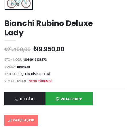
Bianchi Rubino Deluxe
Lady
₺19.950,00
₺21.400,00
STOK KODU:
8059919138573
MARKA:
BİANCHİ
KATEGORİ:
ŞEHIR BISIKLETLERI
STOK DURUMU:
STOK TÜKENDI
BILGI AL
WHATSAPP
KARŞILAŞTIR