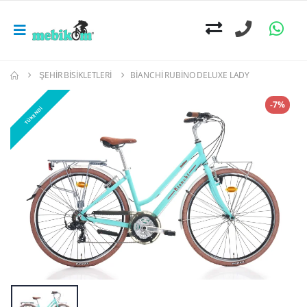
ŞEHIR BISIKLETLERI
BIANCHI RUBINO DELUXE LADY
-7%
TÜKENDİ