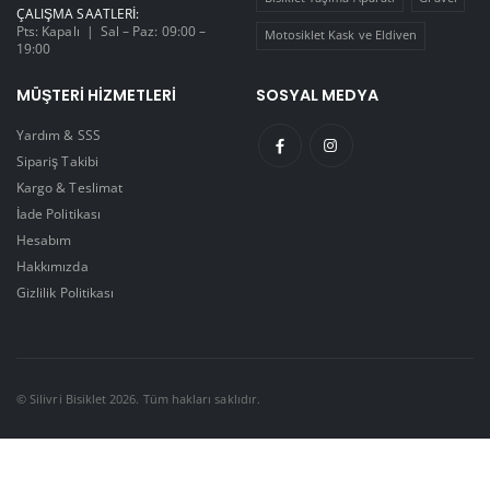
ÇALIŞMA SAATLERI:
Pts: Kapalı | Sal – Paz: 09:00 –
Motosiklet Kask ve Eldiven
19:00
MÜŞTERI HIZMETLERI
SOSYAL MEDYA
Yardım & SSS
Sipariş Takibi
Kargo & Teslimat
İade Politikası
Hesabım
Hakkımızda
Gizlilik Politikası
© Silivri Bisiklet 2026. Tüm hakları saklıdır.