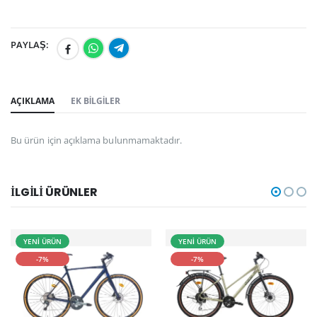
PAYLAŞ:
AÇIKLAMA
EK BILGILER
Bu ürün için açıklama bulunmamaktadır.
İLGILI ÜRÜNLER
YENİ ÜRÜN
YENİ ÜRÜN
-7%
-7%