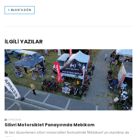
BLOG'A DÖN
İLGILI
YAZILAR
07/06/2026
Silivri Motorsiklet Panayırında Mebikom
İlk kez düzenlenen silivri motorsiklet festivalinde Mebikom'un standına da
yer v…