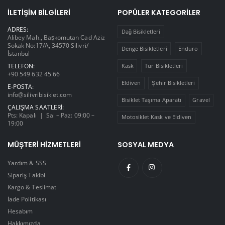
İLETIŞIM BILGILERI
POPÜLER KATEGORILER
ADRES:
Dağ Bisikletleri
Alibey Mah., Başkomutan Cad Aziz
Sokak No:17/A, 34570 Silivri/
Denge Bisikletleri
Enduro
İstanbul
TELEFON:
Kask
Tur Bisikletleri
+90 549 632 45 66
Eldiven
Şehir Bisikletleri
E-POSTA:
info@silivribisiklet.com
Bisiklet Taşıma Aparatı
Gravel
ÇALIŞMA SAATLERI:
Pts: Kapalı | Sal – Paz: 09:00 –
Motosiklet Kask ve Eldiven
19:00
MÜŞTERI HIZMETLERI
SOSYAL MEDYA
Yardım & SSS
Sipariş Takibi
Kargo & Teslimat
İade Politikası
Hesabım
Hakkımızda