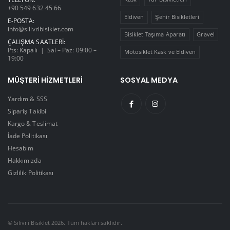
+90 549 632 45 66
Eldiven
Şehir Bisikletleri
E-POSTA:
info@silivribisiklet.com
Bisiklet Taşıma Aparatı
Gravel
ÇALIŞMA SAATLERI:
Pts: Kapalı | Sal – Paz: 09:00 –
Motosiklet Kask ve Eldiven
19:00
MÜŞTERI HIZMETLERI
SOSYAL MEDYA
Yardım & SSS
Sipariş Takibi
Kargo & Teslimat
İade Politikası
Hesabım
Hakkımızda
Gizlilik Politikası
© Silivri Bisiklet 2026. Tüm hakları saklıdır.