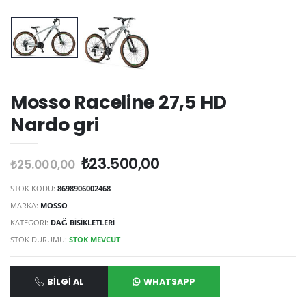
Mosso Raceline 27,5 HD
Nardo gri
₺23.500,00
₺25.000,00
STOK KODU:
8698906002468
MARKA:
MOSSO
KATEGORİ:
DAĞ BISIKLETLERI
STOK DURUMU:
STOK MEVCUT
BILGI AL
WHATSAPP