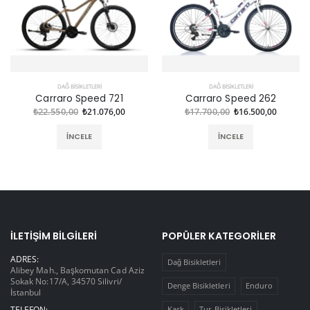
DAĞ BISIKLETLERI
DAĞ BISIKLETLERI
Carraro Speed 721
Carraro Speed 262
₺22.550,00
₺21.076,00
₺17.700,00
₺16.500,00
İNCELE
İNCELE
İLETIŞIM BILGILERI
POPÜLER KATEGORILER
ADRES:
Dağ Bisikletleri
Alibey Mah., Başkomutan Cad Aziz
Sokak No:17/A, 34570 Silivri/
Denge Bisikletleri
Enduro
İstanbul
TELEFON:
Kask
Tur Bisikletleri