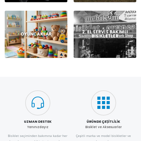
2. EL SERVIS BAKIMLI
OYUNCAKLAR
BISIKLETLER
UZMAN DESTEK
ÜRÜNDE ÇEŞITLILIK
Yanınızdayız
Bisiklet ve Aksesuarlar
Bisiklet seçiminden bakımına kadar her
Çeşitli marka ve model bisikletler ve