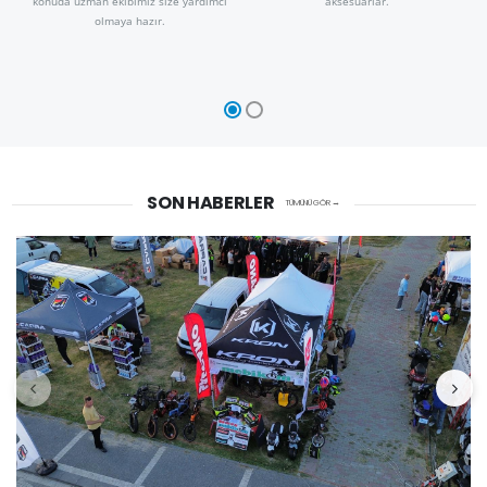
konuda uzman ekibimiz size yardımcı
aksesuarlar.
olmaya hazır.
SON HABERLER
TÜMÜNÜ GÖR →