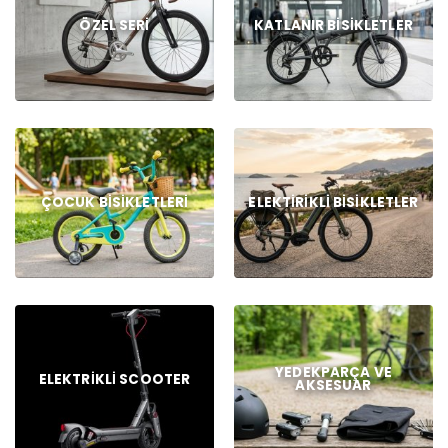
ÖZEL SERI
KATLANIR BISIKLETLER
ÇOCUK BISIKLETLERI
ELEKTIRIKLI BISIKLETLER
YEDEKPARÇA VE
ELEKTRIKLI SCOOTER
AKSESUAR