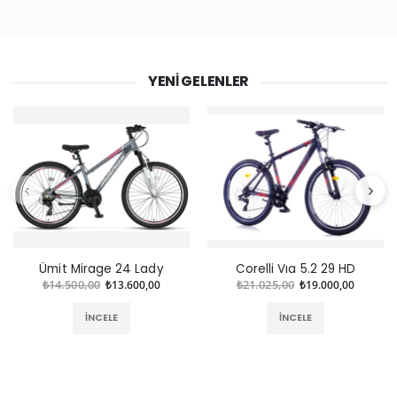
YENI GELENLER
Ümit Mirage 24 Lady
Corelli Vıa 5.2 29 HD
₺14.500,00
₺13.600,00
₺21.025,00
₺19.000,00
İNCELE
İNCELE