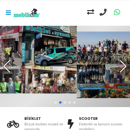
BİSİKLET
SCOOTER
Birçok bisiklet modeli ile
Elektrikli ve benzini scooter
yanınızda
modelleri