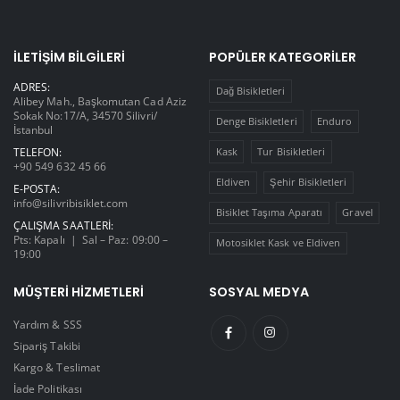
İLETIŞIM BILGILERI
POPÜLER KATEGORILER
ADRES:
Dağ Bisikletleri
Alibey Mah., Başkomutan Cad Aziz
Sokak No:17/A, 34570 Silivri/
Denge Bisikletleri
Enduro
İstanbul
TELEFON:
Kask
Tur Bisikletleri
+90 549 632 45 66
Eldiven
Şehir Bisikletleri
E-POSTA:
info@silivribisiklet.com
Bisiklet Taşıma Aparatı
Gravel
ÇALIŞMA SAATLERI:
Pts: Kapalı | Sal – Paz: 09:00 –
Motosiklet Kask ve Eldiven
19:00
MÜŞTERI HIZMETLERI
SOSYAL MEDYA
Yardım & SSS
Sipariş Takibi
Kargo & Teslimat
İade Politikası