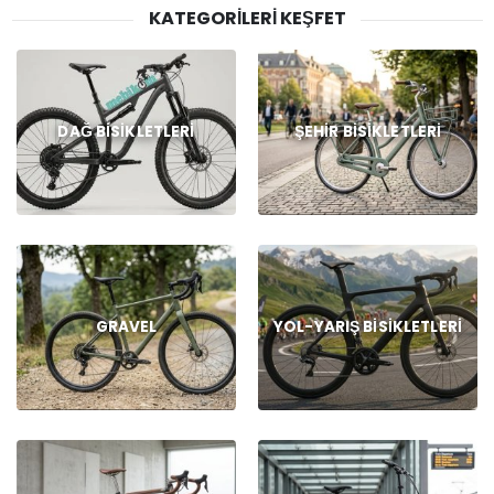
KATEGORILERI KEŞFET
DAĞ BISIKLETLERI
ŞEHIR BISIKLETLERI
GRAVEL
YOL-YARIŞ BISIKLETLERI