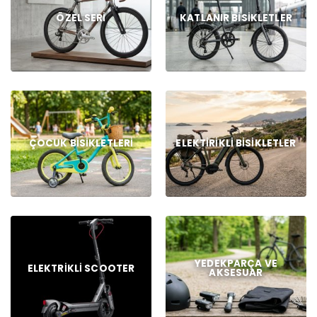
ÖZEL SERI
KATLANIR BISIKLETLER
ÇOCUK BISIKLETLERI
ELEKTIRIKLI BISIKLETLER
YEDEKPARÇA VE
ELEKTRIKLI SCOOTER
AKSESUAR