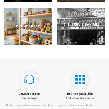
2. EL SERVIS BAKIMLI
OYUNCAKLAR
BISIKLETLER
UZMAN DESTEK
ÜRÜNDE ÇEŞITLILIK
Yanınızdayız
Bisiklet ve Aksesuarlar
Bisiklet seçiminden bakımına kadar her
Çeşitli marka ve model bisikletler ve