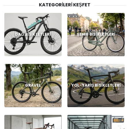
KATEGORILERI KEŞFET
DAĞ BISIKLETLERI
ŞEHIR BISIKLETLERI
GRAVEL
YOL-YARIŞ BISIKLETLERI