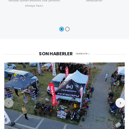
konuda uzman ekibimiz size yardımcı
aksesuarlar.
olmaya hazır.
SON HABERLER
TÜMÜNÜ GÖR →