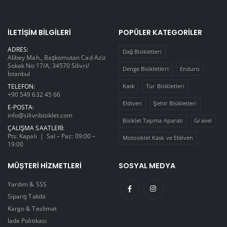
İLETIŞIM BILGILERI
POPÜLER KATEGORILER
ADRES:
Dağ Bisikletleri
Alibey Mah., Başkomutan Cad Aziz
Sokak No:17/A, 34570 Silivri/
Denge Bisikletleri
Enduro
İstanbul
TELEFON:
Kask
Tur Bisikletleri
+90 549 632 45 66
Eldiven
Şehir Bisikletleri
E-POSTA:
info@silivribisiklet.com
Bisiklet Taşıma Aparatı
Gravel
ÇALIŞMA SAATLERI:
Pts: Kapalı | Sal – Paz: 09:00 –
Motosiklet Kask ve Eldiven
19:00
MÜŞTERI HIZMETLERI
SOSYAL MEDYA
Yardım & SSS
Sipariş Takibi
Kargo & Teslimat
İade Politikası