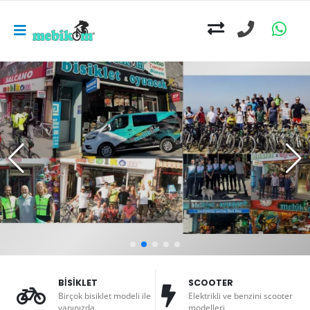
BİSİKLET
SCOOTER
Birçok bisiklet modeli ile
Elektrikli ve benzini scooter
yanınızda
modelleri