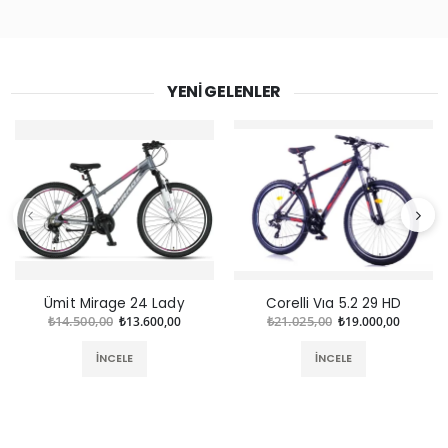
YENI GELENLER
Ümit Mirage 24 Lady
Corelli Vıa 5.2 29 HD
₺14.500,00
₺13.600,00
₺21.025,00
₺19.000,00
İNCELE
İNCELE