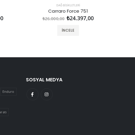
DAĞ BISIKLETLERI
Carraro Force 751
00
₺24.397,00
₺26.000,00
İNCELE
SOSYAL MEDYA
Enduro
aratı