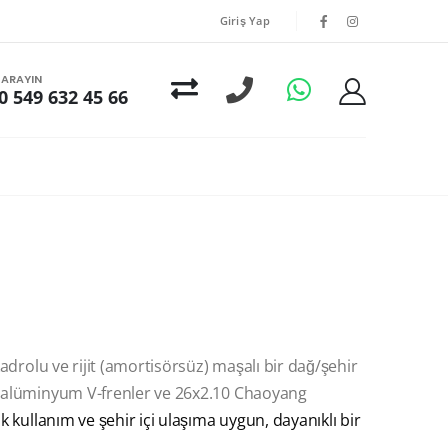
Giriş Yap
I ARAYIN
0 549 632 45 66
 kadrolu ve rijit (amortisörsüz) maşalı bir dağ/şehir
i, alüminyum V-frenler ve 26x2.10 Chaoyang
k kullanım ve şehir içi ulaşıma uygun, dayanıklı bir