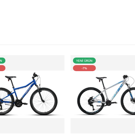
ÜN
YENİ ÜRÜN
-7%