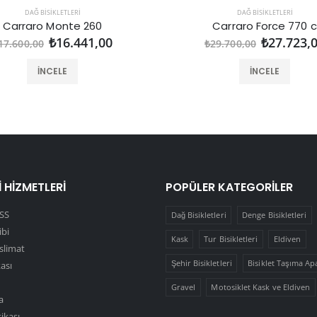
DAĞ BISIKLETLERI
DAĞ BISIKLETLERI
Carraro Monte 260
Carraro Force 770 c
₺16.441,00
₺27.723,
17.600,00
₺29.700,00
İNCELE
İNCELE
 HIZMETLERI
POPÜLER KATEGORILER
SS
Dağ Bisikletleri
Denge Bisikletleri
ibi
Kask
Tur Bisikletleri
Eldiven
slimat
Şehir Bisikletleri
Bisiklet Taşıma Ap
kası
Gravel
Motosiklet Kask ve Eldiven
a
tikası