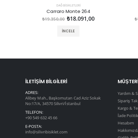
DAĞ BISIKLETLERI
Carraro Monte 264
₺18.091,00
₺19.350,00
₺
İNCELE
İLETIŞIM BILGILERI
MÜŞTERI
ADRES:
Yardım & S
Alibey Mah., Başkomutan Cad Aziz Sokak
Sipariş Tak
No:17/A, 34570 Silivri/İstanbul
Kargo & Te
TELEFON:
İade Politi
+90 549 632 45 66
Hesabım
E-POSTA:
Hakkımızd
info@silivribisiklet.com
Gizlilik Poli