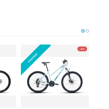
-6%
YENİ ÜR
TÜKENDİ
-6%