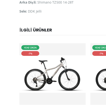
Arka Dişli:
Shimano TZ500 14-28T
Sele:
DDK Jelli
İLGILI ÜRÜNLER
YENİ ÜRÜN
YENİ ÜR
-7%
-7%