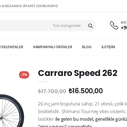
 MAĞAZAMIZI ZİYARET EDEBİLİRSİNİZ
BIZ
+9
I EKLENENLER
KAMPANYALI ÜRÜNLER
BLOG
İLETIŞIM
Carraro Speed 262
-7%
₺16.500,00
₺17.700,00
26 inç jant boyutuna sahip, 21 vitesli, çelik
bisikletidir. Shimano Tourney vites sistem
lastikler
ile gelen bu model, genellikle günlü
"giriş seviyesi" seçeneğidir.