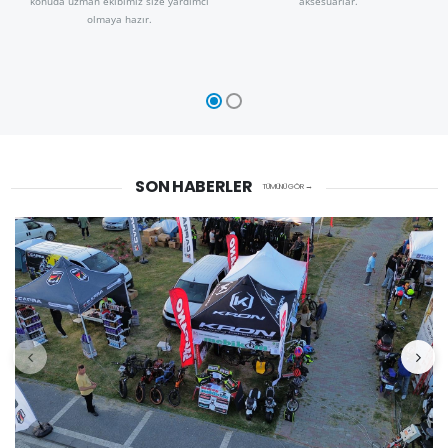
konuda uzman ekibimiz size yardımcı
aksesuarlar.
olmaya hazır.
SON HABERLER
TÜMÜNÜ GÖR →