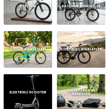
ÖZEL SERI
KATLANIR BISIKLETLER
ÇOCUK BISIKLETLERI
ELEKTIRIKLI BISIKLETLER
YEDEKPARÇA VE
ELEKTRIKLI SCOOTER
AKSESUAR