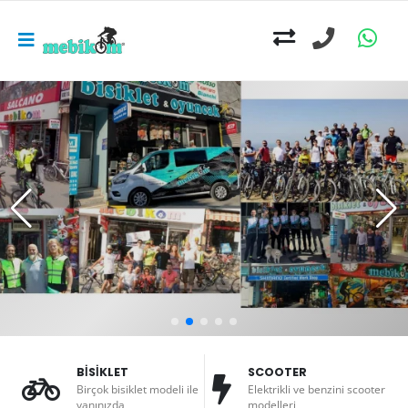
BİSİKLET
SCOOTER
Birçok bisiklet modeli ile
Elektrikli ve benzini scooter
yanınızda
modelleri