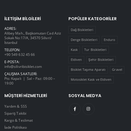
İLETIŞIM BILGILERI
POPÜLER KATEGORILER
ADRES:
Dağ Bisikletleri
Alibey Mah., Başkomutan Cad Aziz
Sokak No:17/A, 34570 Silivri/
Denge Bisikletleri
Enduro
İstanbul
TELEFON:
Kask
Tur Bisikletleri
+90 549 632 45 66
Eldiven
Şehir Bisikletleri
E-POSTA:
info@silivribisiklet.com
Bisiklet Taşıma Aparatı
Gravel
ÇALIŞMA SAATLERI:
Pts: Kapalı | Sal – Paz: 09:00 –
Motosiklet Kask ve Eldiven
19:00
MÜŞTERI HIZMETLERI
SOSYAL MEDYA
Yardım & SSS
Sipariş Takibi
Kargo & Teslimat
İade Politikası