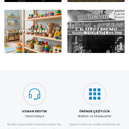
2. EL SERVIS BAKIMLI
OYUNCAKLAR
BISIKLETLER
UZMAN DESTEK
ÜRÜNDE ÇEŞITLILIK
Yanınızdayız
Bisiklet ve Aksesuarlar
Bisiklet seçiminden bakımına kadar her
Çeşitli marka ve model bisikletler ve