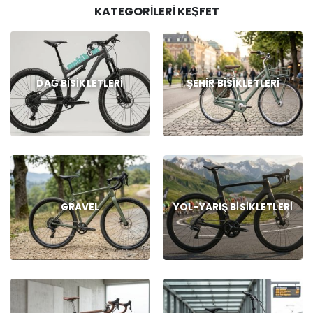
KATEGORILERI KEŞFET
DAĞ BISIKLETLERI
ŞEHIR BISIKLETLERI
GRAVEL
YOL-YARIŞ BISIKLETLERI