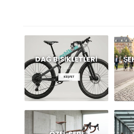
DAĞ BISIKLETLERI
ŞE
91 ÜRÜN
KEŞFET
ÖZEL SERI