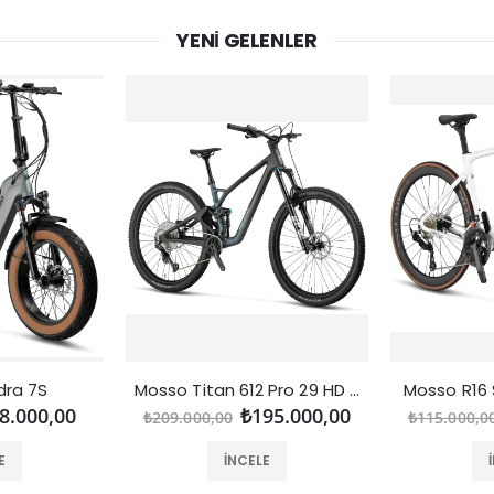
YENI GELENLER
dra 7S
Mosso Titan 612 Pro 29 HD (CARBON)
Mosso R16 
8.000,00
₺195.000,00
₺209.000,00
₺115.000,0
E
İNCELE