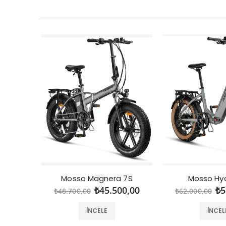
Mosso Magnera 7S
Mosso Hy
₺45.500,00
₺5
₺48.700,00
₺62.000,00
İNCELE
İNCEL