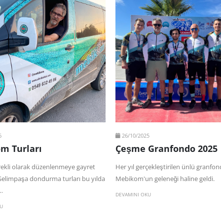
6
26/10/2025
m Turları
Çeşme Granfondo 2025
rekli olarak düzenlenmeye gayret
Her yıl gerçekleştirilen ünlü granfon
 Selimpaşa dondurma turları bu yılda
Mebikom'un geleneği haline geldi.
…
DEVAMINI OKU
U