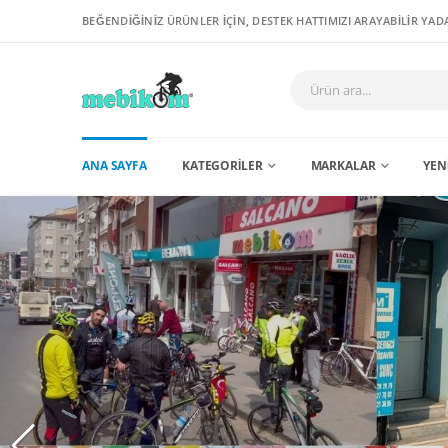
BEĞENDİĞİNİZ ÜRÜNLER İÇİN, DESTEK HATTIMIZI ARAYABİLİR YADA
ANA SAYFA
KATEGORILER
MARKALAR
YEN