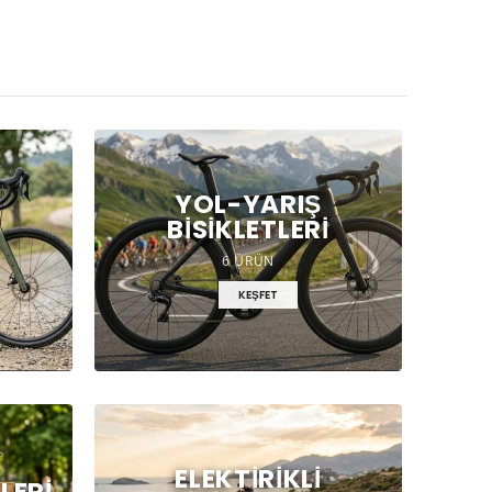
YOL-YARIŞ
BISIKLETLERI
6 ÜRÜN
KEŞFET
ELEKTIRIKLI
LERI