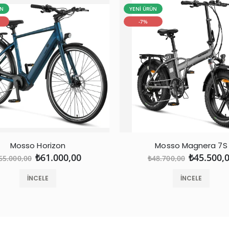
ÜN
YENİ ÜRÜN
-7%
Mosso Horizon
Mosso Magnera 7S
₺61.000,00
₺45.500,
65.000,00
₺48.700,00
İNCELE
İNCELE