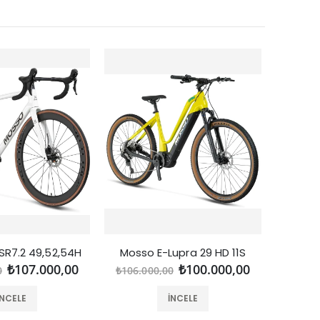
SR7.2 49,52,54H
Mosso E-Lupra 29 HD 11S
K
₺107.000,00
₺100.000,00
0
₺106.000,00
₺133.6
İNCELE
İNCELE