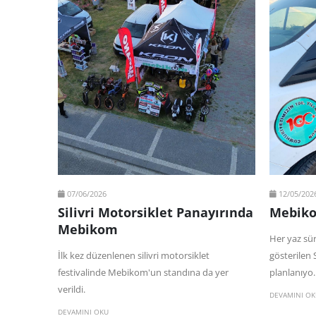
07/06/2026
12/05/202
Silivri Motorsiklet Panayırında
Mebiko
Mebikom
Her yaz sü
İlk kez düzenlenen silivri motorsiklet
gösterilen
festivalinde Mebikom'un standına da yer
planlanıyo
verildi.
DEVAMINI OK
DEVAMINI OKU