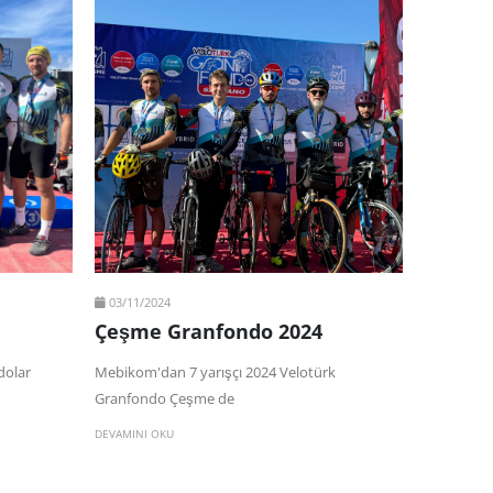
03/11/2024
Çeşme Granfondo 2024
dolar
Mebikom'dan 7 yarışçı 2024 Velotürk
Granfondo Çeşme de
DEVAMINI OKU