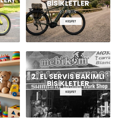
BISIKLETLER
27 ÜRÜN
KEŞFET
2. EL SERVIS BAKIMLI
R
BISIKLETLER
KEŞFET