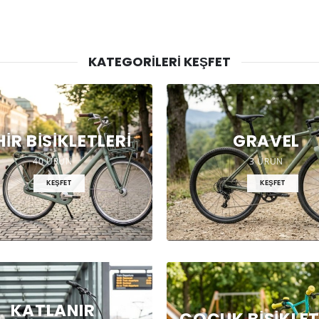
KATEGORILERI KEŞFET
HIR BISIKLETLERI
GRAVEL
40 ÜRÜN
3 ÜRÜN
KEŞFET
KEŞFET
KATLANIR
ÇOCUK BISIKLET