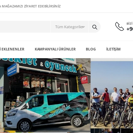
 MAĞAZAMIZI ZİYARET EDEBİLİRSİNİZ
BIZ
+9
I EKLENENLER
KAMPANYALI ÜRÜNLER
BLOG
İLETIŞIM