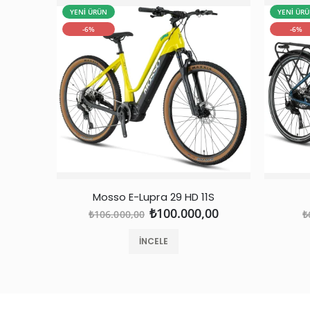
YENİ ÜRÜN
YENİ ÜR
-6%
-6%
Mosso E-Lupra 29 HD 11S
₺100.000,00
₺106.000,00
₺
İNCELE