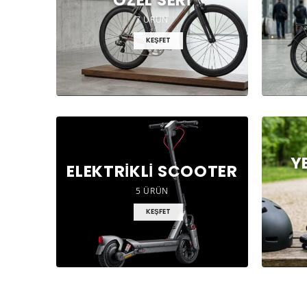
7 ÜRÜN
KEŞFET
Y
ELEKTRIKLI SCOOTER
5 ÜRÜN
KEŞFET