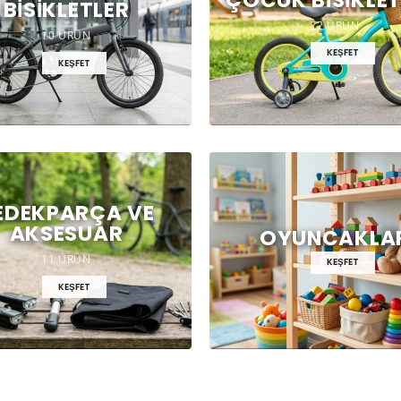
BISIKLETLER
22 ÜRÜN
10 ÜRÜN
KEŞFET
KEŞFET
EDEKPARÇA VE
AKSESUAR
OYUNCAKLA
11 ÜRÜN
KEŞFET
KEŞFET