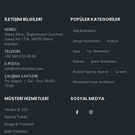
İLETIŞIM BILGILERI
POPÜLER KATEGORILER
ADRES:
Dağ Bisikletleri
Alibey Mah., Başkomutan Cad Aziz
Sokak No:17/A, 34570 Silivri/
Denge Bisikletleri
Enduro
İstanbul
TELEFON:
Kask
Tur Bisikletleri
+90 549 632 45 66
Eldiven
Şehir Bisikletleri
E-POSTA:
info@silivribisiklet.com
Bisiklet Taşıma Aparatı
Gravel
ÇALIŞMA SAATLERI:
Pts: Kapalı | Sal – Paz: 09:00 –
Motosiklet Kask ve Eldiven
19:00
MÜŞTERI HIZMETLERI
SOSYAL MEDYA
Yardım & SSS
Sipariş Takibi
Kargo & Teslimat
İade Politikası