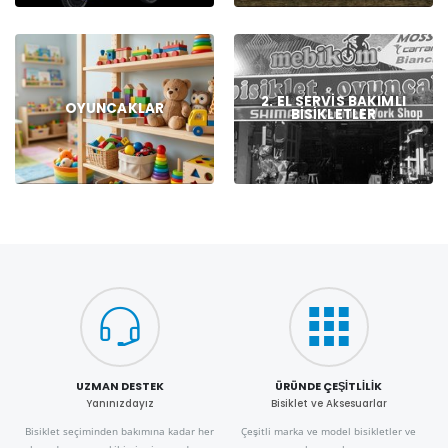
2. EL SERVIS BAKIMLI
OYUNCAKLAR
BISIKLETLER
UZMAN DESTEK
ÜRÜNDE ÇEŞITLILIK
Yanınızdayız
Bisiklet ve Aksesuarlar
Bisiklet seçiminden bakımına kadar her
Çeşitli marka ve model bisikletler ve