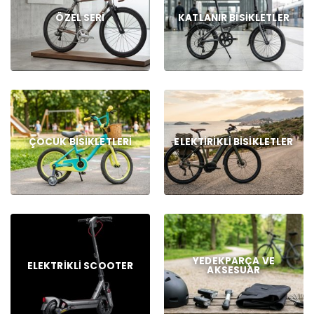
ÖZEL SERI
KATLANIR BISIKLETLER
ÇOCUK BISIKLETLERI
ELEKTIRIKLI BISIKLETLER
YEDEKPARÇA VE
ELEKTRIKLI SCOOTER
AKSESUAR