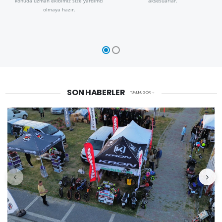
konuda uzman ekibimiz size yardımcı
aksesuarlar.
olmaya hazır.
SON HABERLER
TÜMÜNÜ GÖR →