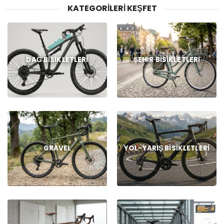
KATEGORILERI KEŞFET
DAĞ BISIKLETLERI
ŞEHIR BISIKLETLERI
GRAVEL
YOL-YARIŞ BISIKLETLERI