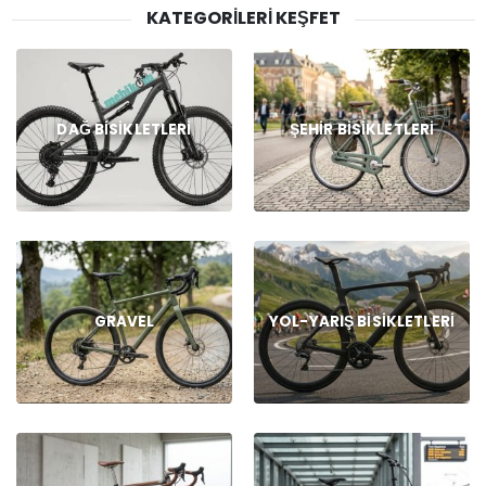
KATEGORILERI KEŞFET
DAĞ BISIKLETLERI
ŞEHIR BISIKLETLERI
GRAVEL
YOL-YARIŞ BISIKLETLERI