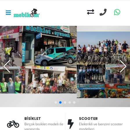
BİSİKLET
SCOOTER
Birçok bisiklet modeli ile
Elektrikli ve benzini scooter
yanınızda
modelleri