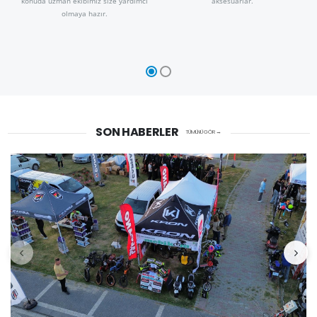
konuda uzman ekibimiz size yardımcı
aksesuarlar.
olmaya hazır.
SON HABERLER
TÜMÜNÜ GÖR →