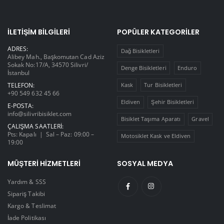
İLETIŞIM BILGILERI
POPÜLER KATEGORILER
ADRES:
Dağ Bisikletleri
Alibey Mah., Başkomutan Cad Aziz
Sokak No:17/A, 34570 Silivri/
Denge Bisikletleri
Enduro
İstanbul
TELEFON:
Kask
Tur Bisikletleri
+90 549 632 45 66
Eldiven
Şehir Bisikletleri
E-POSTA:
info@silivribisiklet.com
Bisiklet Taşıma Aparatı
Gravel
ÇALIŞMA SAATLERI:
Pts: Kapalı | Sal – Paz: 09:00 –
Motosiklet Kask ve Eldiven
19:00
MÜŞTERI HIZMETLERI
SOSYAL MEDYA
Yardım & SSS
Sipariş Takibi
Kargo & Teslimat
İade Politikası