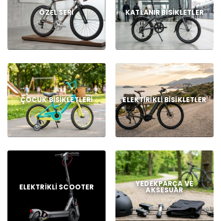
ÖZEL SERI
KATLANIR BISIKLETLER
ÇOCUK BISIKLETLERI
ELEKTIRIKLI BISIKLETLER
YEDEKPARÇA VE
ELEKTRIKLI SCOOTER
AKSESUAR