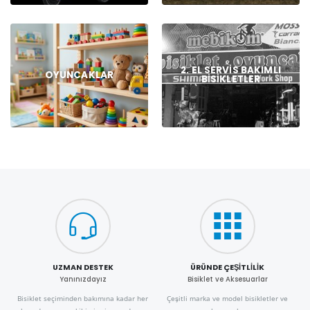
2. EL SERVIS BAKIMLI
OYUNCAKLAR
BISIKLETLER
UZMAN DESTEK
ÜRÜNDE ÇEŞITLILIK
Yanınızdayız
Bisiklet ve Aksesuarlar
Bisiklet seçiminden bakımına kadar her
Çeşitli marka ve model bisikletler ve