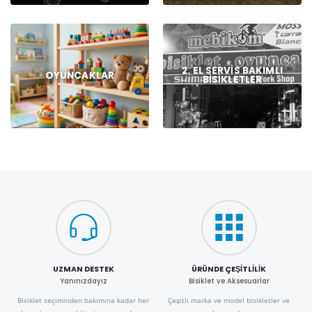
2. EL SERVIS BAKIMLI
OYUNCAKLAR
BISIKLETLER
UZMAN DESTEK
ÜRÜNDE ÇEŞITLILIK
Yanınızdayız
Bisiklet ve Aksesuarlar
Bisiklet seçiminden bakımına kadar her
Çeşitli marka ve model bisikletler ve