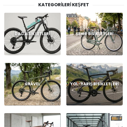
KATEGORILERI KEŞFET
DAĞ BISIKLETLERI
ŞEHIR BISIKLETLERI
GRAVEL
YOL-YARIŞ BISIKLETLERI