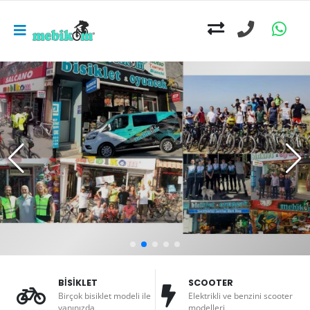
BİSİKLET
SCOOTER
Birçok bisiklet modeli ile
Elektrikli ve benzini scooter
yanınızda
modelleri