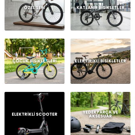
ÖZEL SERI
KATLANIR BISIKLETLER
ÇOCUK BISIKLETLERI
ELEKTIRIKLI BISIKLETLER
YEDEKPARÇA VE
ELEKTRIKLI SCOOTER
AKSESUAR