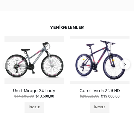
YENI GELENLER
Ümit Mirage 24 Lady
Corelli Vıa 5.2 29 HD
₺14.500,00
₺13.600,00
₺21.025,00
₺19.000,00
İNCELE
İNCELE