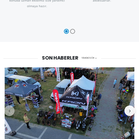
konuda uzman ekibimiz size yardımcı
aksesuarlar.
olmaya hazır.
SON HABERLER
TÜMÜNÜ GÖR →