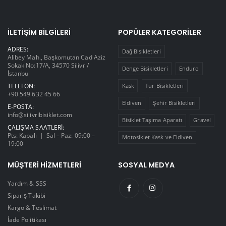
İLETIŞIM BILGILERI
POPÜLER KATEGORILER
ADRES:
Dağ Bisikletleri
Alibey Mah., Başkomutan Cad Aziz
Sokak No:17/A, 34570 Silivri/
Denge Bisikletleri
Enduro
İstanbul
TELEFON:
Kask
Tur Bisikletleri
+90 549 632 45 66
Eldiven
Şehir Bisikletleri
E-POSTA:
info@silivribisiklet.com
Bisiklet Taşıma Aparatı
Gravel
ÇALIŞMA SAATLERI:
Pts: Kapalı | Sal – Paz: 09:00 –
Motosiklet Kask ve Eldiven
19:00
MÜŞTERI HIZMETLERI
SOSYAL MEDYA
Yardım & SSS
Sipariş Takibi
Kargo & Teslimat
İade Politikası