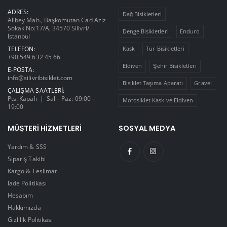
ADRES:
Dağ Bisikletleri
Alibey Mah., Başkomutan Cad Aziz
Sokak No:17/A, 34570 Silivri/
Denge Bisikletleri
Enduro
İstanbul
TELEFON:
Kask
Tur Bisikletleri
+90 549 632 45 66
Eldiven
Şehir Bisikletleri
E-POSTA:
info@silivribisiklet.com
Bisiklet Taşıma Aparatı
Gravel
ÇALIŞMA SAATLERI:
Pts: Kapalı | Sal – Paz: 09:00 –
Motosiklet Kask ve Eldiven
19:00
MÜŞTERI HIZMETLERI
SOSYAL MEDYA
Yardım & SSS
Sipariş Takibi
Kargo & Teslimat
İade Politikası
Hesabım
Hakkımızda
Gizlilik Politikası