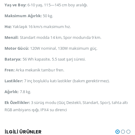
Yaş ve Boy:
6-10 yaş, 115—145 cm boy aralığı.
Maksimum Ağırlık:
50 kg.
Hız:
Yaklaşık 16 km/s maksimum hız.
Menzil:
Standart modda 14 km, Spor modunda 9 km
.
Motor Gücü:
120W nominal, 130W maksimum güç.
Batarya:
56 Wh kapasite, 5.5 saat şarj süresi.
Fren:
Arka mekanik tambur fren.
Lastikler:
7 inç boşluklu katı lastikler (bakım gerektirmez).
Ağırlık:
7.8 kg.
Ek Özellikler:
3 sürüş modu (Güç Destekli, Standart, Spor), tahta altı
RGB ambiyans ışığı, IPX4 su direnci
İLGILI ÜRÜNLER