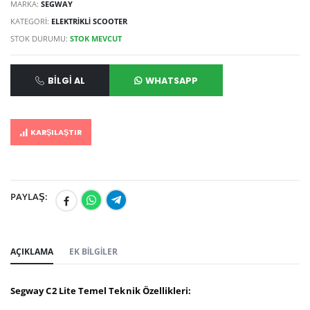
MARKA:
SEGWAY
KATEGORİ:
ELEKTRIKLI SCOOTER
STOK DURUMU:
STOK MEVCUT
BILGI AL
WHATSAPP
KARŞILAŞTIR
PAYLAŞ:
AÇIKLAMA
EK BILGILER
Segway C2 Lite Temel Teknik Özellikleri: