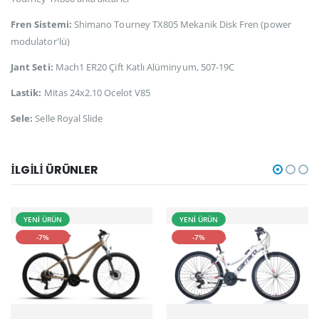
Fren Sistemi:
Shimano Tourney TX805 Mekanik Disk Fren (power
modulator'lü)
Jant Seti:
Mach1 ER20 Çift Katlı Alüminyum, 507-19C
Lastik:
Mitas 24x2.10 Ocelot V85
Sele:
Selle Royal Slide
İLGILI ÜRÜNLER
YENİ ÜRÜN
YENİ ÜRÜN
-7%
-7%