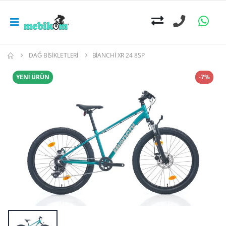
DAĞ BISIKLETLERI
BIANCHI XR 24 8SP
YENİ ÜRÜN
-7%