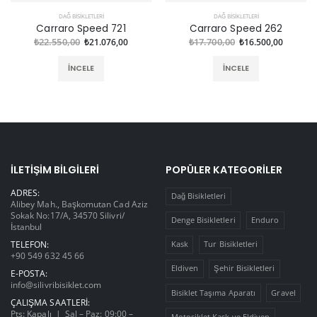
DAĞ BISIKLETLERI
DAĞ BISIKLETLERI
Carraro Speed 721
Carraro Speed 262
₺22.550,00
₺21.076,00
₺17.700,00
₺16.500,00
İNCELE
İNCELE
İLETIŞIM BILGILERI
POPÜLER KATEGORILER
ADRES:
Dağ Bisikletleri
Alibey Mah., Başkomutan Cad Aziz
Sokak No:17/A, 34570 Silivri/
Denge Bisikletleri
Enduro
İstanbul
TELEFON:
Kask
Tur Bisikletleri
+90 549 632 45 66
Eldiven
Şehir Bisikletleri
E-POSTA:
info@silivribisiklet.com
Bisiklet Taşıma Aparatı
Gravel
ÇALIŞMA SAATLERI:
Pts: Kapalı | Sal – Paz: 09:00 –
Motosiklet Kask ve Eldiven