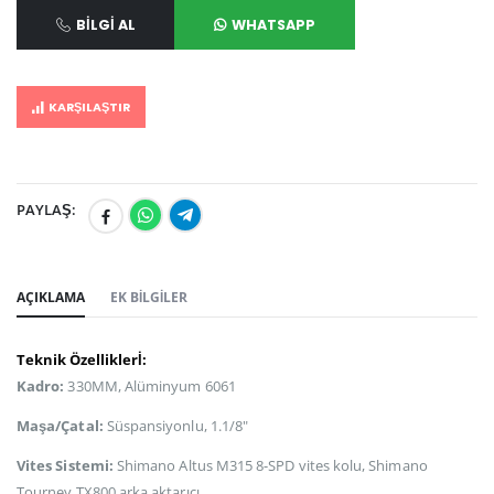
BILGI AL
WHATSAPP
KARŞILAŞTIR
PAYLAŞ:
AÇIKLAMA
EK BILGILER
Teknik Özelliklerİ:
Kadro:
330MM, Alüminyum 6061
Maşa/Çatal:
Süspansiyonlu, 1.1/8"
Vites Sistemi:
Shimano Altus M315 8-SPD vites kolu, Shimano
Tourney TX800 arka aktarıcı