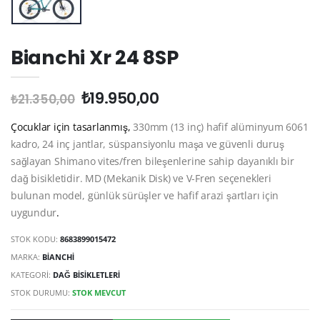
Bianchi Xr 24 8SP
₺19.950,00
₺21.350,00
Çocuklar için tasarlanmış,
330mm (13 inç) hafif alüminyum 6061
kadro, 24 inç jantlar, süspansiyonlu maşa ve güvenli duruş
sağlayan Shimano vites/fren bileşenlerine sahip dayanıklı bir
dağ bisikletidir. MD (Mekanik Disk) ve V-Fren seçenekleri
bulunan model, günlük sürüşler ve hafif arazi şartları için
uygundur
.
STOK KODU:
8683899015472
MARKA:
BİANCHİ
KATEGORİ:
DAĞ BISIKLETLERI
STOK DURUMU:
STOK MEVCUT